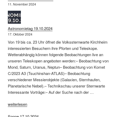
11. November 2024
Astronomietag 19.10.2024
17. Oktober 2024
Von 19 bis ca. 23 Uhr öffnet die Volkssternwarte Kirchheim
interessierten Besuchern ihre Pforten und Teleskope.
Wetterabhängig können folgende Beobachtungen live an
unseren Teleskopen angeboten werden:– Beobachtung von
Mond, Saturn, Uranus, Neptun– Beobachtung von Komet
C/2023 A3 (Tsuchinshan-ATLAS)– Beobachtung
verschiedener Messierobjekte (Galaxien, Sternhaufen,
Planetarische Nebel).– Technikschau unserer Sternwarte
Interessante Vorträge:– Auf der Suche nach der …
„Astronomietag
weiterlesen
19.10.2024“
Sonne 17.10.2024