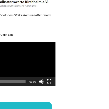
ebook.com/VolkssternwarteKirchheim
RCHHEIM
01:09