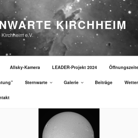
NWARTE KIRCHHEIM
 Kirchheim e.V.
Allsky-Kamera
LEADER-Projekt 2024
Öffnungszeit
htung”
Sternwarte
Galerie
Beiträge
Wetter
takt