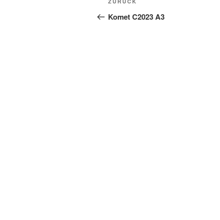
Vorheriger
ZURÜCK
Beitrag
Komet C2023 A3