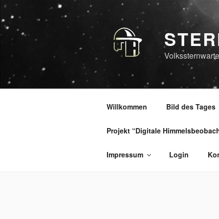
Zum
Inhalt
springen
STER
Volkssternwarte
Willkommen
Bild des Tages
Projekt “Digitale Himmelsbeobac
Impressum
Login
Kon