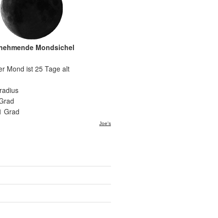
nehmende Mondsichel
er Mond ist 25 Tage alt
radius
 Grad
1 Grad
Joe's