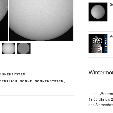
S
A
Wintermo
ONNENSYSTEM
FENTLICH
,
SONNE
,
SONNENSYSTEM
,
In den Winterm
19:00 Uhr bis 
des Sternenhim