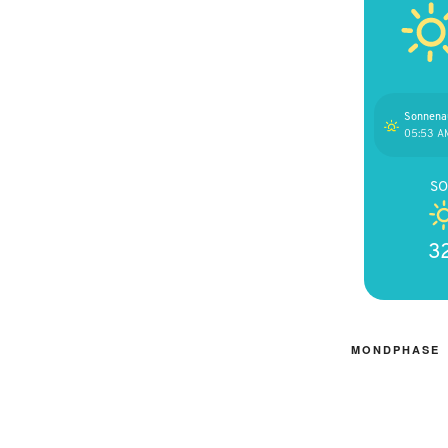
Sonnena
05:53 A
S
3
MONDPHASE