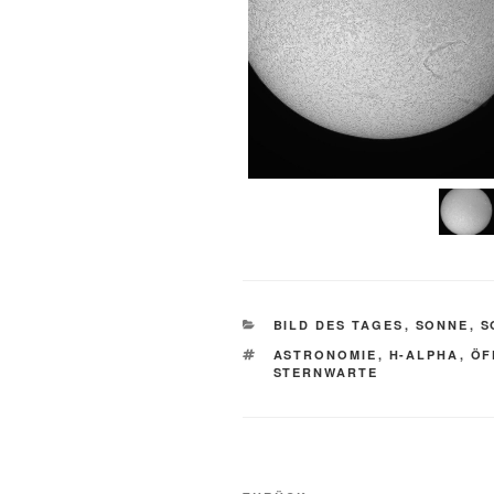
KATEGORIEN
BILD DES TAGES
,
SONNE
,
S
SCHLAGWÖRTER
ASTRONOMIE
,
H-ALPHA
,
ÖF
STERNWARTE
Beitragsnavigation