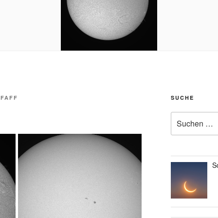
PFAFF
SUCHE
Suche
nach:
S