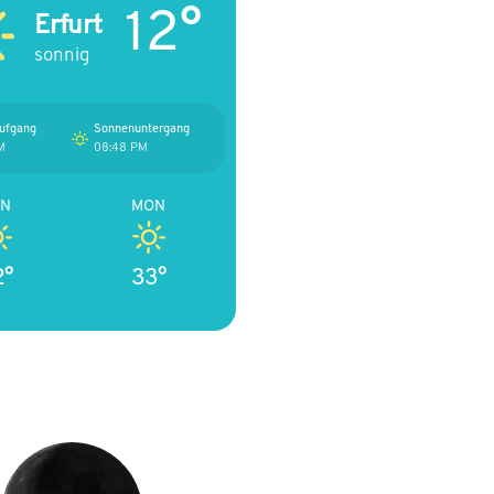
12°
Erfurt
sonnig
ufgang
Sonnenuntergang
M
08:48 PM
ON
MON
2°
33°