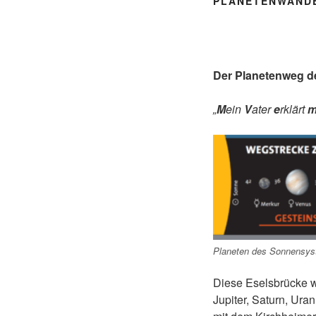
PLANETENWAND
Der Planetenweg d
„
M
ein
V
ater
e
rklärt
Planeten des Sonnensy
Diese Eselsbrücke wi
Jupiter, Saturn, Ura