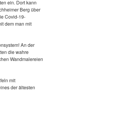
en ein. Dort kann
echheimer Berg über
ie Covid-19-
 mit dem man mit
ensystem! An der
atten die wahre
ischen Wandmalereien
feln mit
ines der ältesten