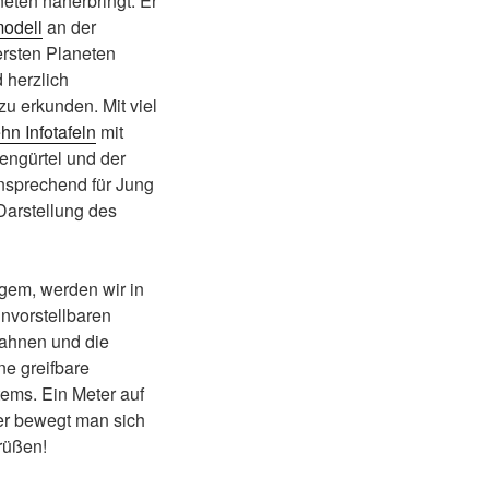
neten näherbringt. Er
odell
an der
ersten Planeten
 herzlich
u erkunden. Mit viel
hn Infotafeln
mit
engürtel und der
nsprechend für Jung
Darstellung des
gem, werden wir in
nvorstellbaren
bahnen und die
e greifbare
ems. Ein Meter auf
rer bewegt man sich
grüßen!