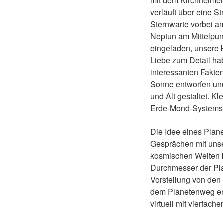
mit dem Kirchheimer 
verläuft über eine S
Sternwarte vorbei am
Neptun am Mittelpun
eingeladen, unsere 
Liebe zum Detail ha
interessanten Fakte
Sonne entworfen und
und Alt gestaltet. K
Erde-Mond-Systems i
Die Idee eines Plan
Gesprächen mit unse
kosmischen Weiten k
Durchmesser der Pla
Vorstellung von den
dem Planetenweg ent
virtuell mit vierfach