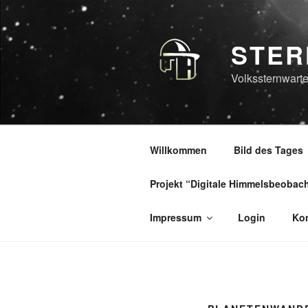
Zum
Inhalt
springen
STER
Volkssternwarte
Willkommen
Bild des Tages
Projekt “Digitale Himmelsbeobac
Impressum
Login
Kon