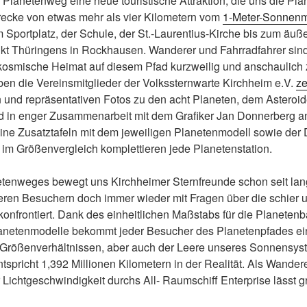
Planetenweg eine neue touristische Attraktion, die uns die Pla
trecke von etwas mehr als vier Kilometern vom
1-Meter-Sonnenm
 Sportplatz, der Schule, der St.-Laurentius-Kirche bis zum äuß
kt Thüringens in Rockhausen. Wanderer und Fahrradfahrer sind
kosmische Heimat auf diesem Pfad kurzweilig und anschaulich z
ben die Vereinsmitglieder der Volkssternwarte Kirchheim e.V.
ze
n und repräsentativen Fotos zu den acht Planeten, dem Asteroid
 in enger Zusammenarbeit mit dem Grafiker Jan Donnerberg a
leine Zusatztafeln mit dem jeweiligen Planetenmodell sowie der 
m Größenvergleich komplettieren jede Planetenstation.
etenweges bewegt uns Kirchheimer Sternfreunde schon seit lan
ren Besuchern doch immer wieder mit Fragen über die schier u
onfrontiert. Dank des einheitlichen Maßstabs für die Planeten
netenmodelle bekommt jeder Besucher des Planetenpfades ein
 Größenverhältnissen, aber auch der Leere unseres Sonnensyst
spricht 1,392 Millionen Kilometern in der Realität. Als Wande
er Lichtgeschwindigkeit durchs All- Raumschiff Enterprise lässt 