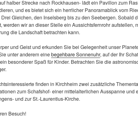
auf halber Strecke nach Rockhausen- lädt ein Pavillon zum Rast
ieren, und es bietet sich ein herrlicher Panoramablick vom Ri
 Drei Gleichen, den Inselsberg bis zu den Seebergen. Sobald d
, werden wir an dieser Stelle ein Aussichtsfernrohr aufstellen,
rung die Landschaft betrachten kann.
örper und Geist und erkunden Sie bei Gelegenheit unser Planet
 Sie unter anderem eine
begehbare Sonnenuhr
, auf der Ihr Sch
 ein besonderer Spaß für Kinder. Betrachten Sie die astronom
er.
tsinteressierte finden in Kirchheim zwei zusätzliche Thementa
ationen zum Schafshof- einer mittelalterlichen Ausspanne und e
gens- und zur St.-Laurentius-Kirche.
hren Besuch!