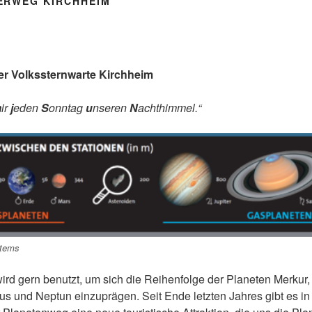
ERWEG KIRCHHEIM
er Volkssternwarte Kirchheim
m
ir
j
eden
S
onntag
u
nseren
N
achthimmel.“
stems
rd gern benutzt, um sich die Reihenfolge der Planeten Merkur,
nus und Neptun einzuprägen. Seit Ende letzten Jahres gibt es 