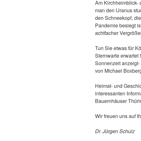
Am Kirchheimblick- 
man den Uranus stud
den Schneekopf, die
Pandemie besiegt ist
achtfacher Vergröße
Tun Sie etwas für K
Sternwarte erwartet
Sonnenzeit anzeigt-
von Michael Boxberg
Heimat- und Geschich
interessanten Inform
Bauernhäuser Thürin
Wir freuen uns auf I
Dr. Jürgen Schulz