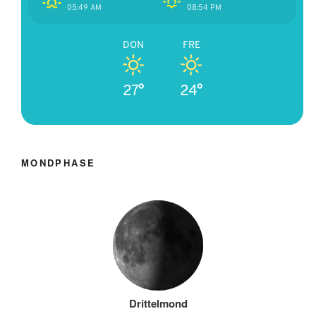
05:49 AM
08:54 PM
DON
FRE
27°
24°
MONDPHASE
Drittelmond