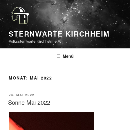
Zum
Inhalt
springen
STERNWARTE KIRCHHEIM
Volkssternwarte Kirchheim e.V.
Menü
MONAT:
MAI 2022
VERÖFFENTLICHT
24. MAI 2022
AM
Sonne Mai 2022