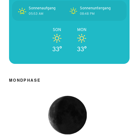
Sonnenaufgang
Sonnenuntergang
05:53 AM
08:48 PM
SON
MON
33°
33°
MONDPHASE