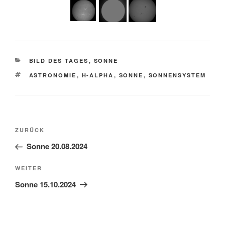
KATEGORIEN
BILD DES TAGES
,
SONNE
SCHLAGWÖRTER
ASTRONOMIE
,
H-ALPHA
,
SONNE
,
SONNENSYSTEM
Beitragsnavigation
Vorheriger
ZURÜCK
Beitrag
Sonne 20.08.2024
Nächster
WEITER
Beitrag
Sonne 15.10.2024