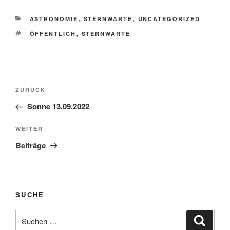
KATEGORIEN
ASTRONOMIE
,
STERNWARTE
,
UNCATEGORIZED
SCHLAGWÖRTER
ÖFFENTLICH
,
STERNWARTE
Beitragsnavigation
Vorheriger
ZURÜCK
Beitrag
Sonne 13.09.2022
Nächster
WEITER
Beitrag
Beiträge
SUCHE
Suche
Suche
nach: