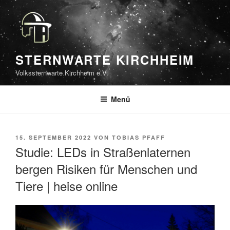
Zum
Inhalt
springen
STERNWARTE KIRCHHEIM
Volkssternwarte Kirchheim e.V.
Menü
VERÖFFENTLICHT
15. SEPTEMBER 2022
VON
TOBIAS PFAFF
AM
Studie: LEDs in Straßenlaternen
bergen Risiken für Menschen und
Tiere | heise online