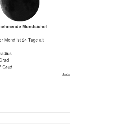
nehmende Mondsichel
er Mond ist 24 Tage alt
radius
 Grad
7 Grad
Joe's