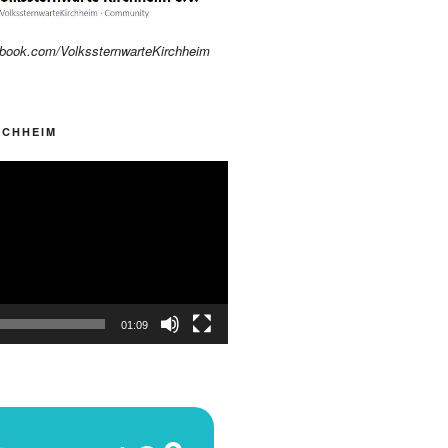
ebook.com/VolkssternwarteKirchheim
RCHHEIM
01:09