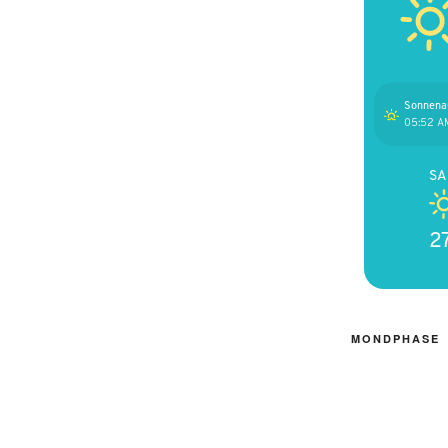
Sonnena
05:52 A
S
2
MONDPHASE