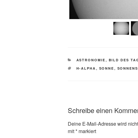
KATEGORIEN
ASTRONOMIE
,
BILD DES TA
SCHLAGWÖRTER
H-ALPHA
,
SONNE
,
SONNENS
Schreibe einen Komme
Deine E-Mail-Adresse wird nicht 
mit
*
markiert