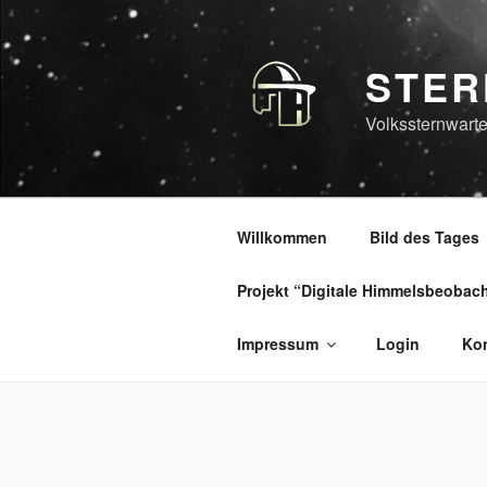
Zum
Inhalt
springen
STER
Volkssternwarte
Willkommen
Bild des Tages
Projekt “Digitale Himmelsbeobac
Impressum
Login
Kon