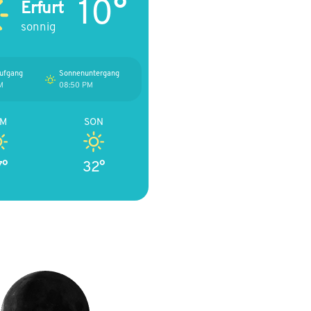
10°
Erfurt
sonnig
ufgang
Sonnenuntergang
M
08:50 PM
AM
SON
7°
32°