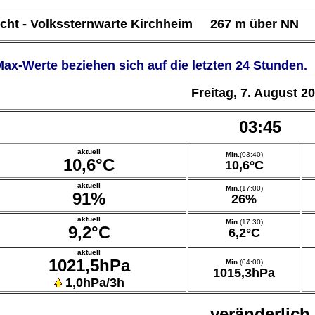
icht - Volkssternwarte Kirchheim 267 m über NN
Max-Werte beziehen sich auf die letzten 24 Stunden.
Freitag, 7. August 2
03:45
aktuell
Min.
(03:40)
10,6°C
10,6°C
aktuell
Min.
(17:00)
91%
26%
aktuell
Min.
(17:30)
9,2°C
6,2°C
aktuell
1021,5hPa
Min.
(04:00)
1015,3hPa
1,0hPa/3h
veränderlich