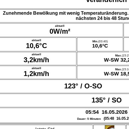
Zunehmende Bewölkung mit wenig Temperaturänderung. N
nächsten 24 bis 48 Stun
aktuell
0W/m²
aktuell
Min.
(03:40)
10,6°C
10,6°C
aktuell
Max.
(15:2
3,2km/h
W-SW 32,
aktuell
Max.
(15:1
1,2km/h
W-SW 18,
123° / O-SO
135° / SO
05:54 16.05.2026
(05:48 16.05.2
Dauer: 5 Minuten