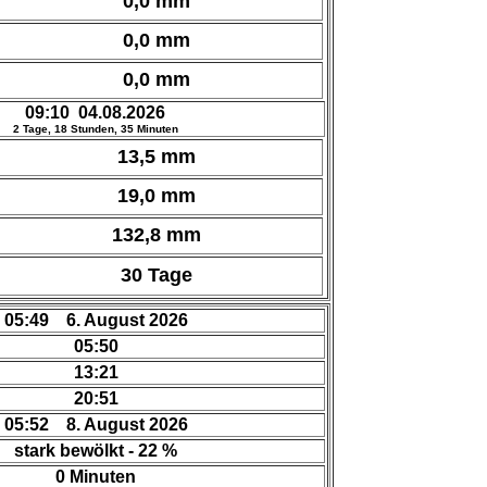
0,0 mm
0,0 mm
0,0 mm
09:10 04.08.2026
2 Tage, 18 Stunden, 35 Minuten
13,5 mm
19,0 mm
132,8 mm
30 Tage
05:49 6. August 2026
05:50
13:21
20:51
05:52 8. August 2026
stark bewölkt - 22 %
0 Minuten