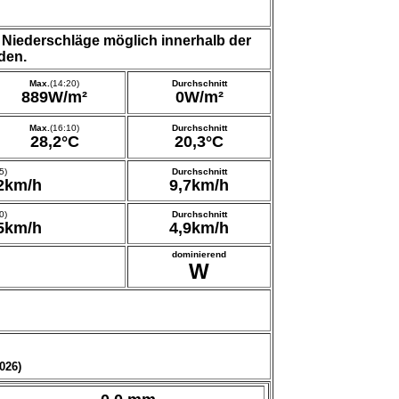
iederschläge möglich innerhalb der
den.
Max.
(14:20)
Durchschnitt
889W/m²
0W/m²
Max.
(16:10)
Durchschnitt
28,2°C
20,3°C
5)
Durchschnitt
2km/h
9,7km/h
0)
Durchschnitt
5km/h
4,9km/h
dominierend
W
026)