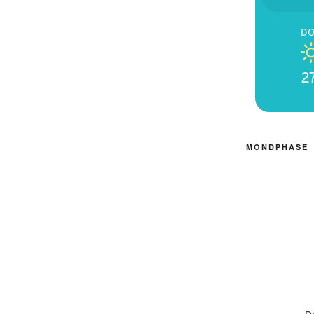
D
2
MONDPHASE