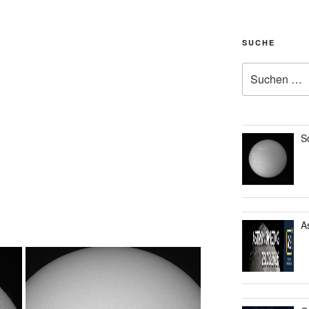
SUCHE
Suche
nach:
S
A