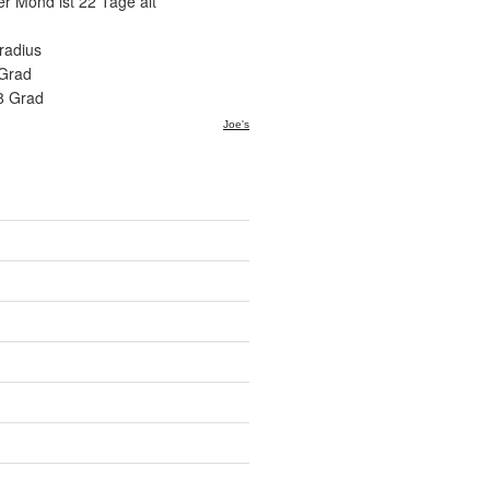
er Mond ist 22 Tage alt
radius
 Grad
8 Grad
Joe's