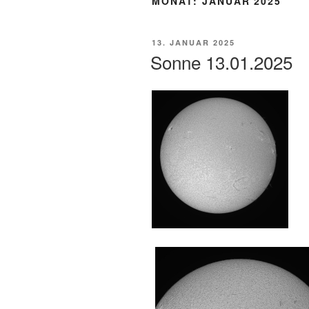
MONAT:
JANUAR 2025
VERÖFFENTLICHT
13. JANUAR 2025
AM
Sonne 13.01.2025