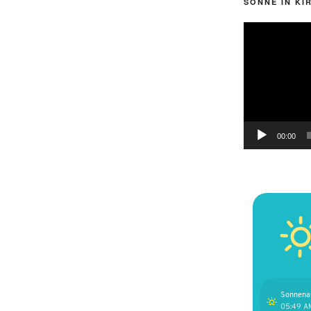
SONNE IN KI
Video-
Player
00:00
Sonnena
05:49 A