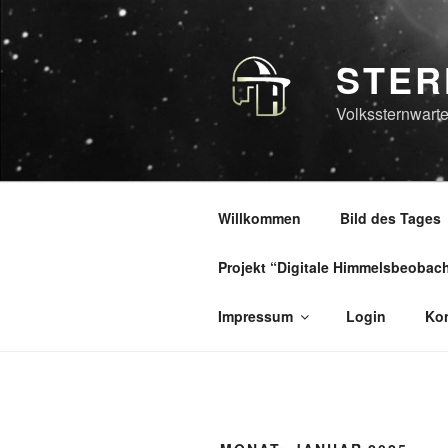
Zum
Inhalt
springen
STER
Volkssternwarte
Willkommen
Bild des Tages
Projekt “Digitale Himmelsbeobac
Impressum
Login
Kon