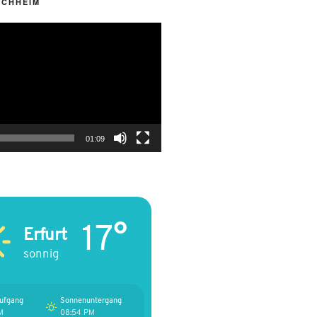
RCHHEIM
01:09
17°
Erfurt
sonnig
ufgang
Sonnenuntergang
M
08:54 PM