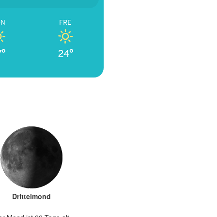
ON
FRE
7°
24°
Drittelmond