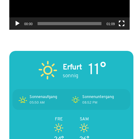
00:00
01:09
11°
Erfurt
sonnig
Sonnenaufgang
Sonnenuntergang
05:50 AM
08:52 PM
FRE
SAM
24°
26°