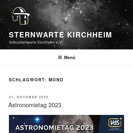
Zum
Inhalt
springen
STERNWARTE KIRCHHEIM
Volkssternwarte Kirchheim e.V.
Menü
SCHLAGWORT:
MOND
VERÖFFENTLICHT
21. OKTOBER 2023
AM
Astronomietag 2023