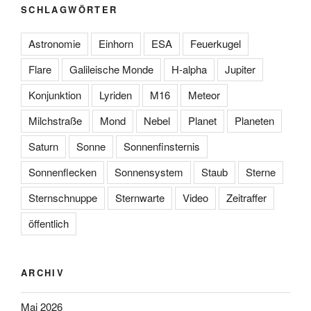
SCHLAGWÖRTER
Astronomie
Einhorn
ESA
Feuerkugel
Flare
Galileische Monde
H-alpha
Jupiter
Konjunktion
Lyriden
M16
Meteor
Milchstraße
Mond
Nebel
Planet
Planeten
Saturn
Sonne
Sonnenfinsternis
Sonnenflecken
Sonnensystem
Staub
Sterne
Sternschnuppe
Sternwarte
Video
Zeitraffer
öffentlich
ARCHIV
Mai 2026