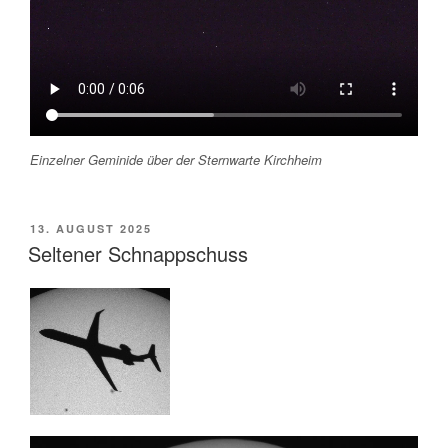
Einzelner Geminide über der Sternwarte Kirchheim
VERÖFFENTLICHT
13. AUGUST 2025
AM
Seltener Schnappschuss