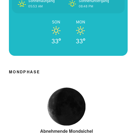
Sonnenaufgang
Sonnenuntergang
05:53 AM
08:48 PM
SON
MON
33°
33°
MONDPHASE
Abnehmende Mondsichel