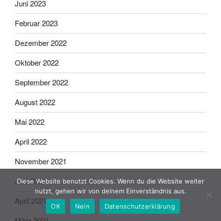
Juni 2023
Februar 2023
Dezember 2022
Oktober 2022
September 2022
August 2022
Mai 2022
April 2022
November 2021
Juni 2021
Diese Website benutzt Cookies. Wenn du die Website weiter
nutzt, gehen wir von deinem Einverständnis aus.
April 2021
OK
Nein
Datenschutzerklärung
März 2021