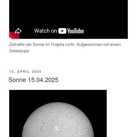
Zeitraffer der Sonne im H-alpha Licht. Aufgenommen mit einem
Solarskope
VERÖFFENTLICHT
15. APRIL 2025
AM
Sonne 15.04.2025