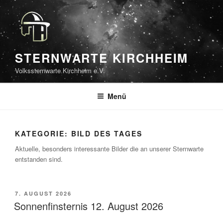
Zum
Inhalt
springen
STERNWARTE KIRCHHEIM
Volkssternwarte Kirchheim e.V.
Menü
KATEGORIE:
BILD DES TAGES
Aktuelle, besonders interessante Bilder die an unserer Sternwarte
entstanden sind.
VERÖFFENTLICHT
7. AUGUST 2026
AM
Sonnenfinsternis 12. August 2026