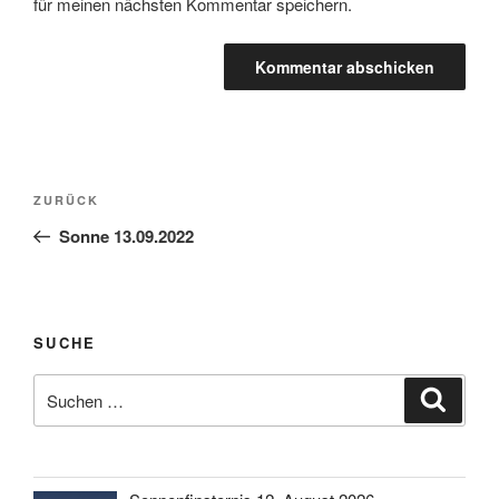
für meinen nächsten Kommentar speichern.
Beitragsnavigation
Vorheriger
ZURÜCK
Beitrag
Sonne 13.09.2022
SUCHE
Suche
Suche
nach: