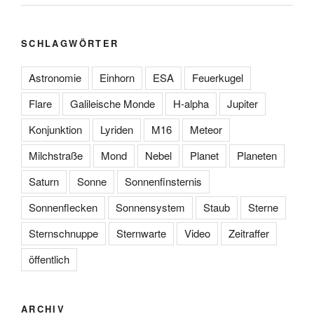
SCHLAGWÖRTER
Astronomie
Einhorn
ESA
Feuerkugel
Flare
Galileische Monde
H-alpha
Jupiter
Konjunktion
Lyriden
M16
Meteor
Milchstraße
Mond
Nebel
Planet
Planeten
Saturn
Sonne
Sonnenfinsternis
Sonnenflecken
Sonnensystem
Staub
Sterne
Sternschnuppe
Sternwarte
Video
Zeitraffer
öffentlich
ARCHIV