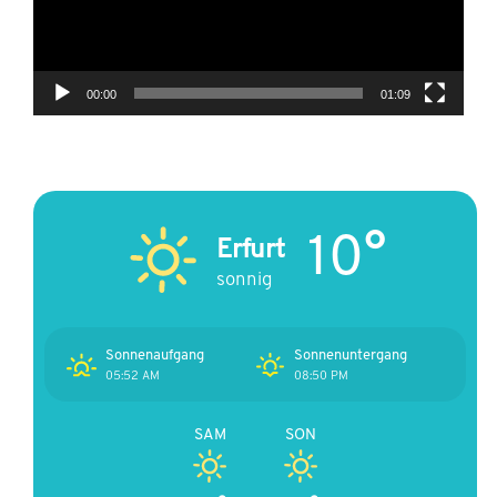
00:00
01:09
10°
Erfurt
sonnig
Sonnenaufgang
Sonnenuntergang
05:52 AM
08:50 PM
SAM
SON