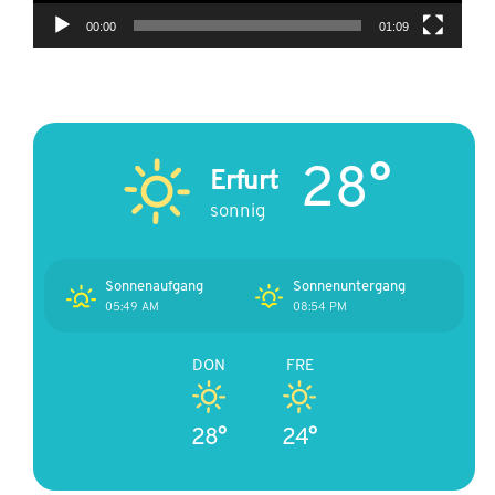
00:00
01:09
28°
Erfurt
sonnig
Sonnenaufgang
Sonnenuntergang
05:49 AM
08:54 PM
DON
FRE
28°
24°