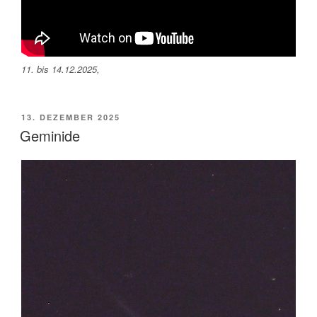
11. bis 14.12.2025,
VERÖFFENTLICHT
13. DEZEMBER 2025
AM
Geminide