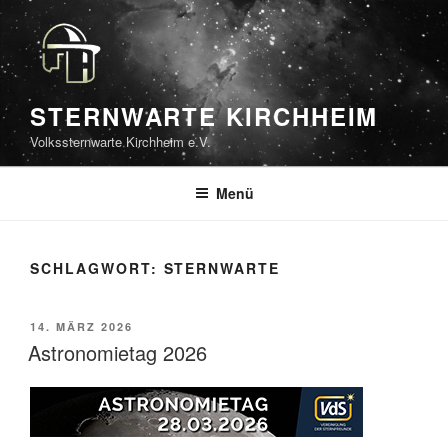
Zum
Inhalt
springen
STERNWARTE KIRCHHEIM
Volkssternwarte Kirchheim e.V.
Menü
SCHLAGWORT:
STERNWARTE
VERÖFFENTLICHT
14. MÄRZ 2026
AM
Astronomietag 2026