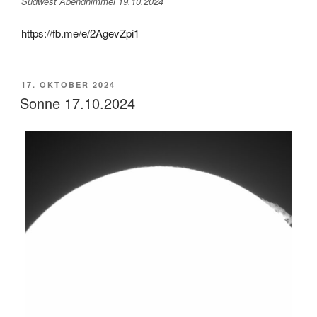
Südwest Abendhimmel 19.10.2024
https://fb.me/e/2AgevZpi1
VERÖFFENTLICHT
17. OKTOBER 2024
AM
Sonne 17.10.2024