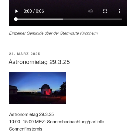
Einzelner Geminide über der Sternwarte Kirchheim
VERÖFFENTLICHT
24. MÄRZ 2025
AM
Astronomietag 29.3.25
Astronomietag 29.3.25
10:00 -15:00 MEZ: Sonnenbeobachtung/partielle
Sonnenfinsternis