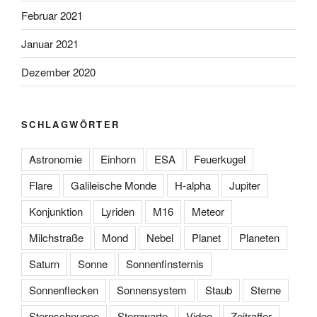
Februar 2021
Januar 2021
Dezember 2020
SCHLAGWÖRTER
Astronomie
Einhorn
ESA
Feuerkugel
Flare
Galileische Monde
H-alpha
Jupiter
Konjunktion
Lyriden
M16
Meteor
Milchstraße
Mond
Nebel
Planet
Planeten
Saturn
Sonne
Sonnenfinsternis
Sonnenflecken
Sonnensystem
Staub
Sterne
Sternschnuppe
Sternwarte
Video
Zeitraffer