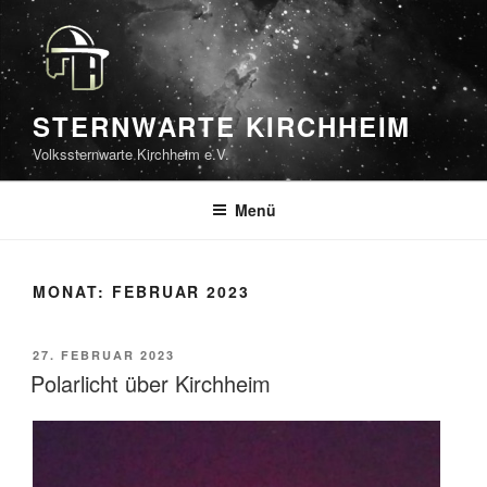
Zum
Inhalt
springen
STERNWARTE KIRCHHEIM
Volkssternwarte Kirchheim e.V.
Menü
MONAT:
FEBRUAR 2023
VERÖFFENTLICHT
27. FEBRUAR 2023
AM
Polarlicht über Kirchheim