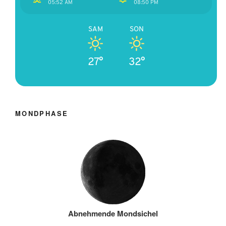
05:52 AM
08:50 PM
SAM
SON
27°
32°
MONDPHASE
Abnehmende Mondsichel