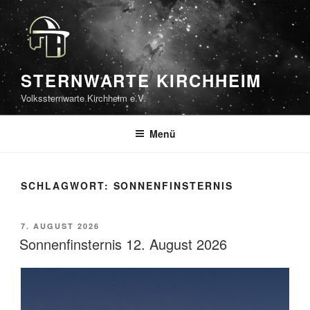
Zum
Inhalt
springen
STERNWARTE KIRCHHEIM
Volkssternwarte Kirchheim e.V.
Menü
SCHLAGWORT:
SONNENFINSTERNIS
VERÖFFENTLICHT
7. AUGUST 2026
AM
Sonnenfinsternis 12. August 2026