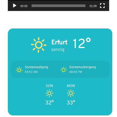
00:00
01:09
12°
Erfurt
sonnig
Sonnenaufgang
Sonnenuntergang
05:53 AM
08:48 PM
SON
MON
32°
33°