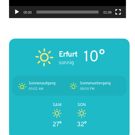
00:00
01:09
10°
Erfurt
sonnig
Sonnenaufgang
Sonnenuntergang
05:52 AM
08:50 PM
SAM
SON
27°
32°