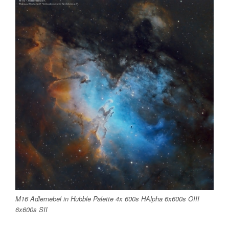
M16 Adlernebel in Hubble Palette 4x 600s HAlpha 6x600s OIII
6x600s SII