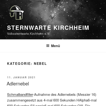
Zum
Inhalt
springen
STERNWARTE KIRCHHEIM
Volkssternwarte Kirchheim e.V.
Menü
KATEGORIE:
NEBEL
VERÖFFENTLICHT
11. JANUAR 2021
AM
Adlernebel
Schmalbandfilter
-Aufnahme des Adlernebels (Messier 16)
zusammengesetzt aus 4-mal 600 Sekunden HAlpha6-mal
600 Sekunden SII sowie6-mal 600 Sekunden OIII. Die