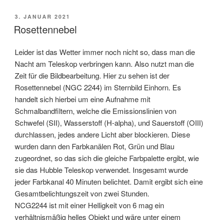
VERÖFFENTLICHT
3. JANUAR 2021
AM
Rosettennebel
Leider ist das Wetter immer noch nicht so, dass man die
Nacht am Teleskop verbringen kann. Also nutzt man die
Zeit für die Bildbearbeitung. Hier zu sehen ist der
Rosettennebel (NGC 2244) im Sternbild Einhorn. Es
handelt sich hierbei um eine Aufnahme mit
Schmalbandfiltern, welche die Emissionslinien von
Schwefel (SII), Wasserstoff (H-alpha), und Sauerstoff (OIII)
durchlassen, jedes andere Licht aber blockieren. Diese
wurden dann den Farbkanälen Rot, Grün und Blau
zugeordnet, so das sich die gleiche Farbpalette ergibt, wie
sie das Hubble Teleskop verwendet. Insgesamt wurde
jeder Farbkanal 40 Minuten belichtet. Damit ergibt sich eine
Gesamtbelichtungszeit von zwei Stunden.
NCG2244 ist mit einer Helligkeit von 6 mag ein
verhältnismäßig helles Objekt und wäre unter einem