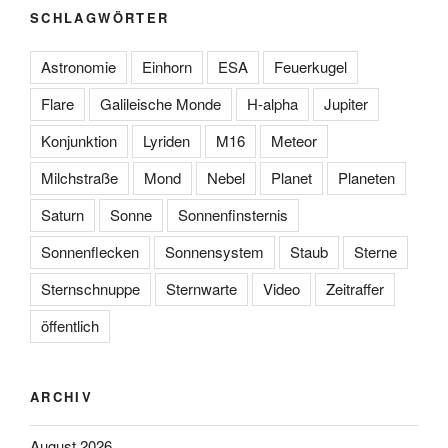
SCHLAGWÖRTER
Astronomie
Einhorn
ESA
Feuerkugel
Flare
Galileische Monde
H-alpha
Jupiter
Konjunktion
Lyriden
M16
Meteor
Milchstraße
Mond
Nebel
Planet
Planeten
Saturn
Sonne
Sonnenfinsternis
Sonnenflecken
Sonnensystem
Staub
Sterne
Sternschnuppe
Sternwarte
Video
Zeitraffer
öffentlich
ARCHIV
August 2026