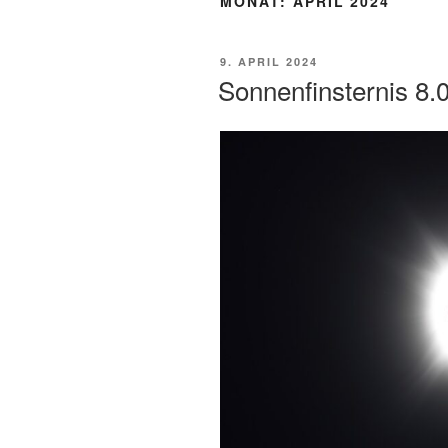
MONAT:
APRIL 2024
VERÖFFENTLICHT
9. APRIL 2024
AM
Sonnenfinsternis 8.