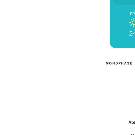
FR
2
MONDPHASE
Ab