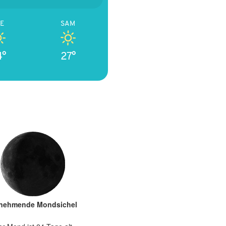
E
SAM
4°
27°
nehmende Mondsichel