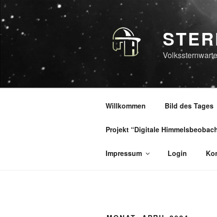
Zum
Inhalt
springen
STER
Volkssternwarte
Willkommen
Bild des Tages
Projekt “Digitale Himmelsbeobac
Impressum
Login
Kon