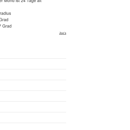
er Mond ist 24 Tage alt
radius
 Grad
7 Grad
Joe's