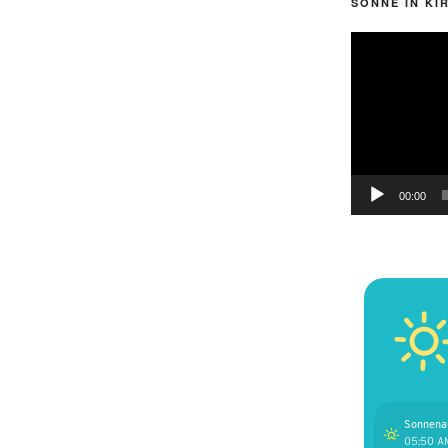
SONNE IN KI
Video-
Player
00:00
Sonnena
05:50 A