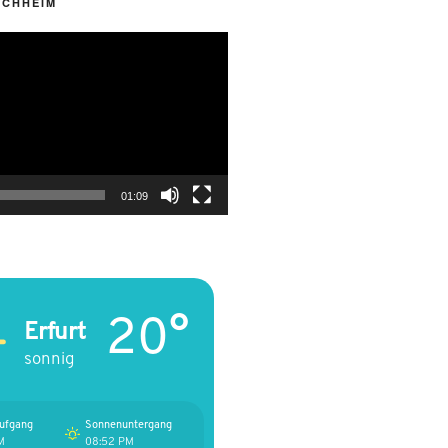
RCHHEIM
01:09
20°
Erfurt
sonnig
ufgang
Sonnenuntergang
M
08:52 PM