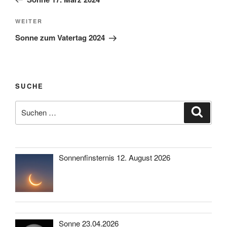
Nächster
WEITER
Beitrag
Sonne zum Vatertag 2024
SUCHE
Suche
Suche
nach:
Sonnenfinsternis 12. August 2026
Sonne 23.04.2026