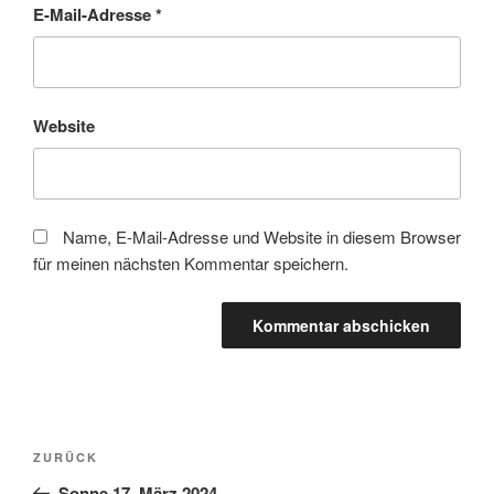
E-Mail-Adresse
*
Website
Name, E-Mail-Adresse und Website in diesem Browser
für meinen nächsten Kommentar speichern.
Beitragsnavigation
Vorheriger
ZURÜCK
Beitrag
Sonne 17. März 2024