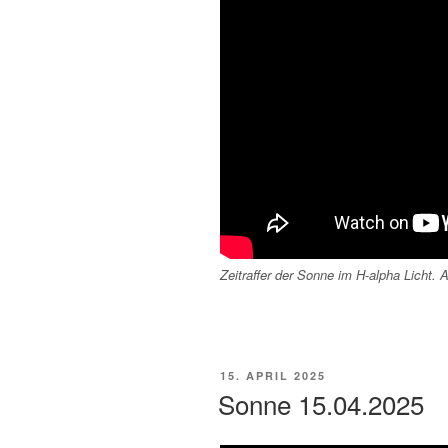
Zeitraffer der Sonne im H-alpha Licht
VERÖFFENTLICHT
15. APRIL 2025
AM
Sonne 15.04.2025