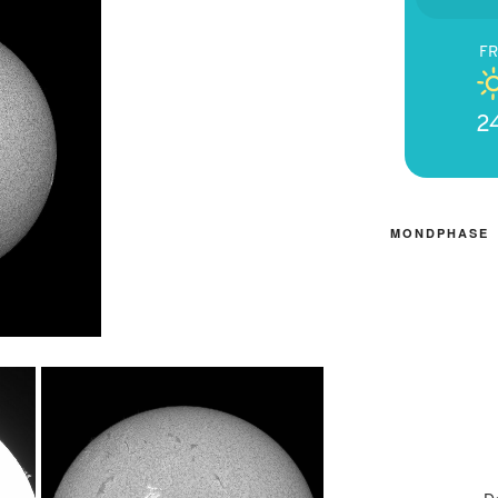
FR
2
MONDPHASE