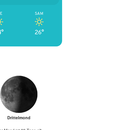
E
SAM
4°
26°
Drittelmond