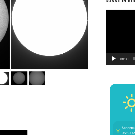
SONNE IN KI
Video-
Player
00:00
Sonnena
05:50 A