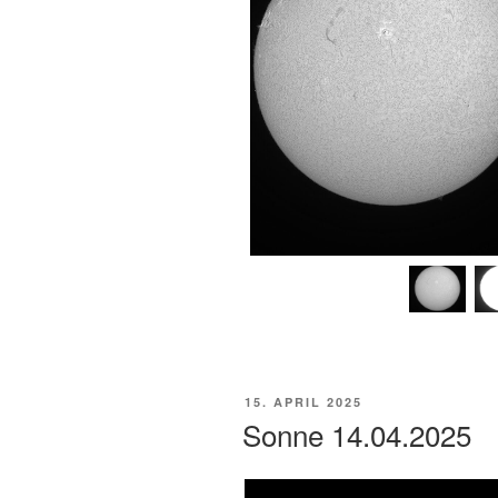
VERÖFFENTLICHT
15. APRIL 2025
AM
Sonne 14.04.2025