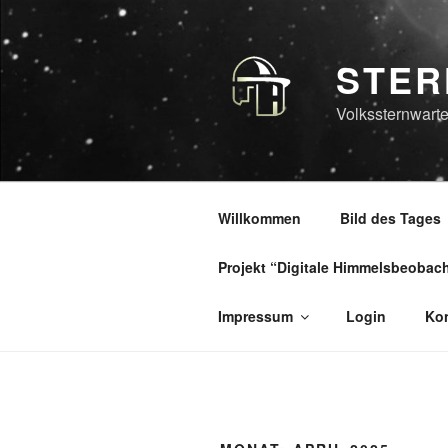
Zum
Inhalt
springen
STER
Volkssternwarte
Willkommen
Bild des Tages
Projekt “Digitale Himmelsbeobac
Impressum
Login
Kon