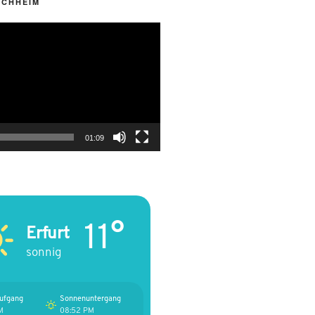
RCHHEIM
01:09
11°
Erfurt
sonnig
ufgang
Sonnenuntergang
M
08:52 PM