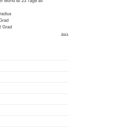
er Mond ist 23 Tage alt
radius
 Grad
2 Grad
Joe's