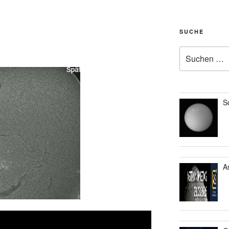
SUCHE
Suche
nach:
S
A