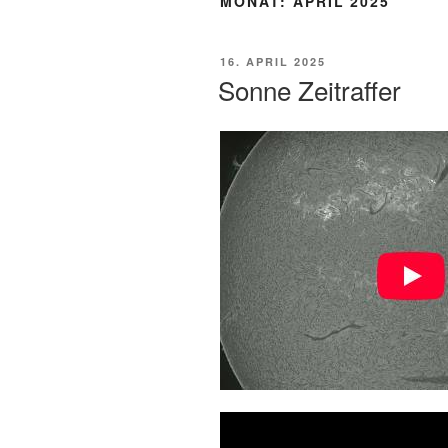
MONAT:
APRIL 2025
VERÖFFENTLICHT
16. APRIL 2025
AM
Sonne Zeitraffer