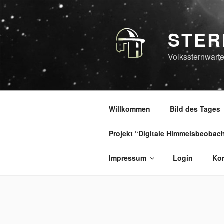
Zum
Inhalt
springen
STER
Volkssternwarte
Willkommen
Bild des Tages
Projekt “Digitale Himmelsbeobac
Impressum
Login
Kon