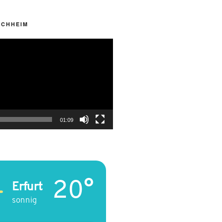
RCHHEIM
01:09
20°
Erfurt
sonnig