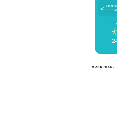
Sonnena
05:50 A
FR
2
MONDPHASE