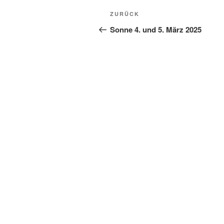
Beitragsnavigation
Vorheriger
ZURÜCK
Beitrag
Sonne 4. und 5. März 2025