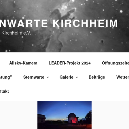
NWARTE KIRCHHEIM
 Kirchheim e.V.
Allsky-Kamera
LEADER-Projekt 2024
Öffnungszeit
htung”
Sternwarte
Galerie
Beiträge
Wetter
takt