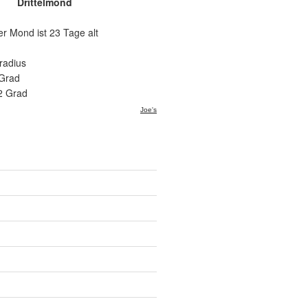
Drittelmond
er Mond ist 23 Tage alt
radius
 Grad
2 Grad
Joe's