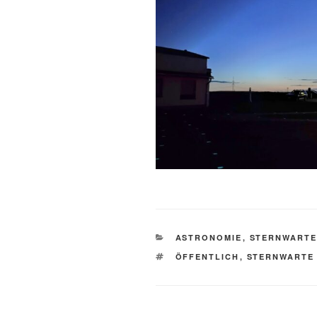
KATEGORIEN
ASTRONOMIE
,
STERNWART
SCHLAGWÖRTER
ÖFFENTLICH
,
STERNWARTE