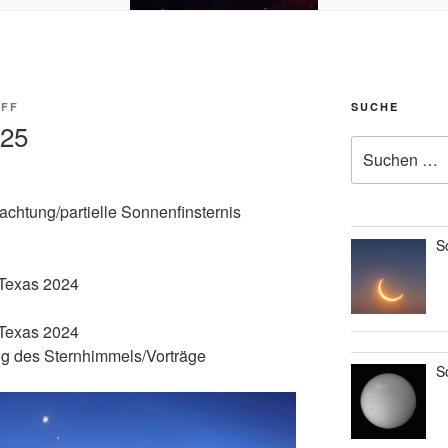
AFF
SUCHE
.25
Suche
nach:
htung/partielle Sonnenfinsternis
S
 Texas 2024
 Texas 2024
g des Sternhimmels/Vorträge
S