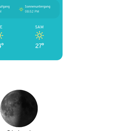
ufgang
Sonnenuntergang
M
08:52 PM
E
SAM
4°
27°