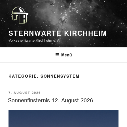
Zum
Inhalt
springen
STERNWARTE KIRCHHEIM
Volkssternwarte Kirchheim e.V.
Menü
KATEGORIE:
SONNENSYSTEM
VERÖFFENTLICHT
7. AUGUST 2026
AM
Sonnenfinsternis 12. August 2026