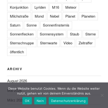
Konjunktion
Lyriden
M16
Meteor
Milchstraße
Mond
Nebel
Planet
Planeten
Saturn
Sonne
Sonnenfinsternis
Sonnenflecken
Sonnensystem
Staub
Sterne
Sternschnuppe
Sternwarte
Video
Zeitraffer
öffentlich
ARCHIV
August 2026
Diese Website benutzt Cookies. Wenn du die Website weiter
Mai 2026
nutzt, gehen wir von deinem Einverständnis aus.
März 2026
OK
Nein
Datenschutzerklärung