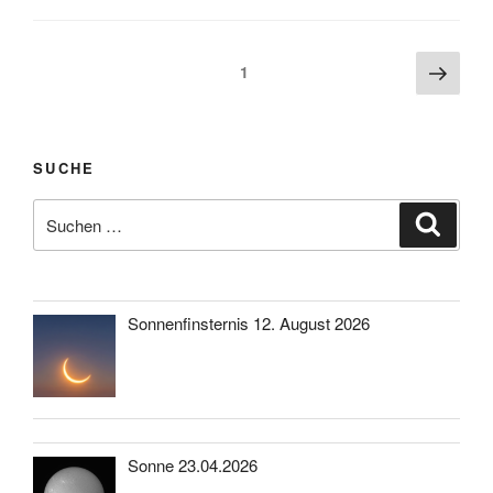
Beitragsnavigation
Näch
Seite
1
Seite
SUCHE
Suche
Suche
nach:
Sonnenfinsternis 12. August 2026
Sonne 23.04.2026