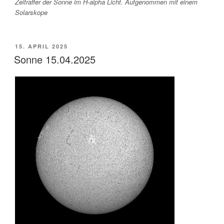
Zeitraffer der Sonne im H-alpha Licht. Aufgenommen mit einem
Solarskope
VERÖFFENTLICHT
15. APRIL 2025
AM
Sonne 15.04.2025