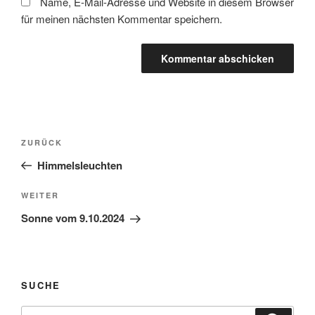
Name, E-Mail-Adresse und Website in diesem Browser
für meinen nächsten Kommentar speichern.
Beitragsnavigation
Vorheriger
ZURÜCK
Beitrag
Himmelsleuchten
Nächster
WEITER
Beitrag
Sonne vom 9.10.2024
SUCHE
Suche