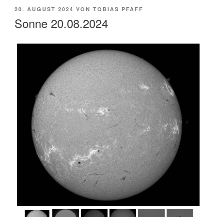
VERÖFFENTLICHT
20. AUGUST 2024
VON
TOBIAS PFAFF
AM
Sonne 20.08.2024