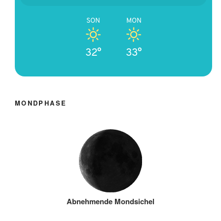
SON
MON
32°
33°
MONDPHASE
Abnehmende Mondsichel