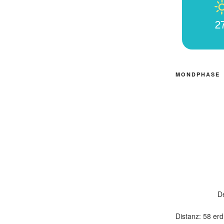
2
MONDPHASE
D
Distanz: 58 erd