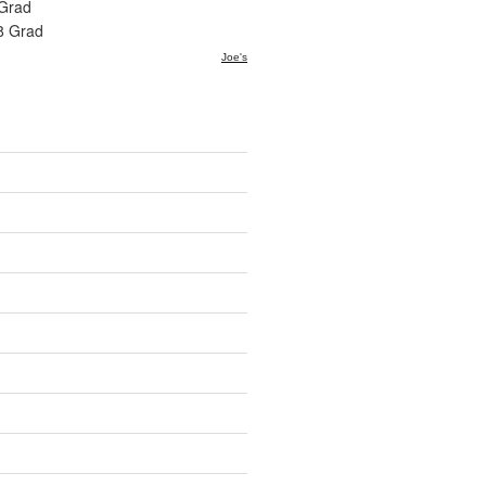
 Grad
8 Grad
Joe's