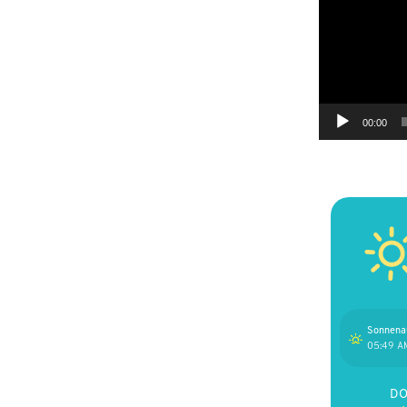
Player
00:00
Sonnena
05:49 A
D