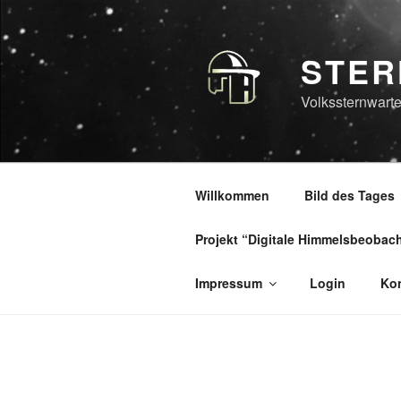
Zum
Inhalt
springen
STER
Volkssternwarte
Willkommen
Bild des Tages
Projekt “Digitale Himmelsbeobac
Impressum
Login
Kon