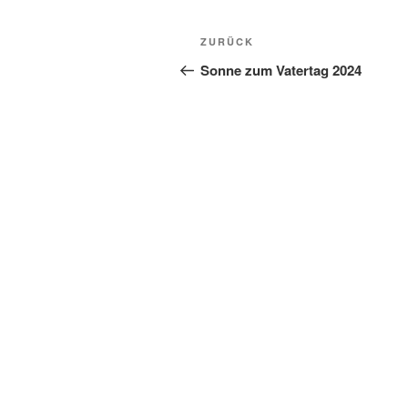
Beitragsnavigation
Vorheriger
ZURÜCK
Beitrag
Sonne zum Vatertag 2024