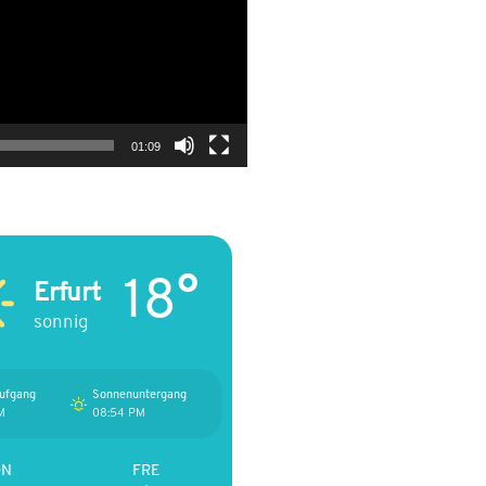
01:09
18°
Erfurt
sonnig
ufgang
Sonnenuntergang
M
08:54 PM
ON
FRE