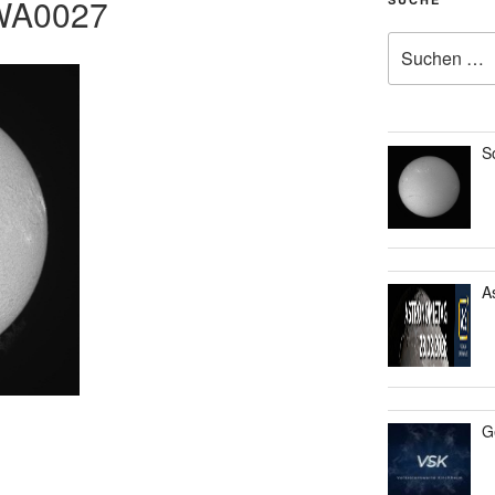
WA0027
Suche
nach:
S
A
G