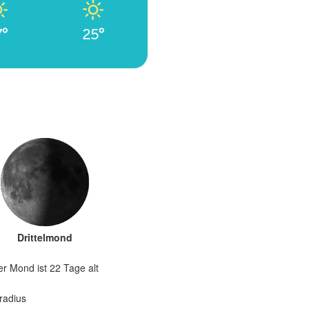
7°
25°
Drittelmond
er Mond ist 22 Tage alt
radius