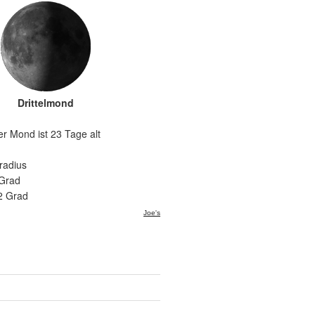
Drittelmond
er Mond ist 23 Tage alt
radius
 Grad
2 Grad
Joe's