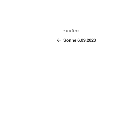
Beitragsnavigation
Vorheriger
ZURÜCK
Beitrag
Sonne 6.09.2023