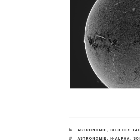
KATEGORIEN
ASTRONOMIE
,
BILD DES TA
SCHLAGWÖRTER
ASTRONOMIE
,
H-ALPHA
,
SO