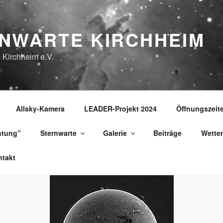
NWARTE KIRCHHEIM
 Kirchheim e.V.
Allsky-Kamera
LEADER-Projekt 2024
Öffnungszeit
htung”
Sternwarte
Galerie
Beiträge
Wetter
takt