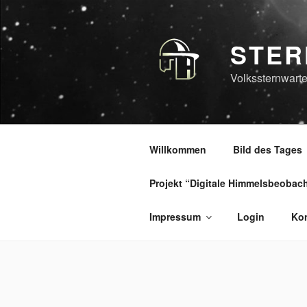
Zum
Inhalt
springen
STER
Volkssternwarte
Willkommen
Bild des Tages
Projekt “Digitale Himmelsbeobac
Impressum
Login
Kon