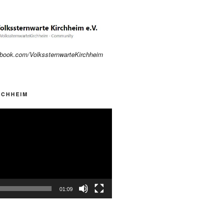
ebook.com/VolkssternwarteKirchheim
RCHHEIM
01:09