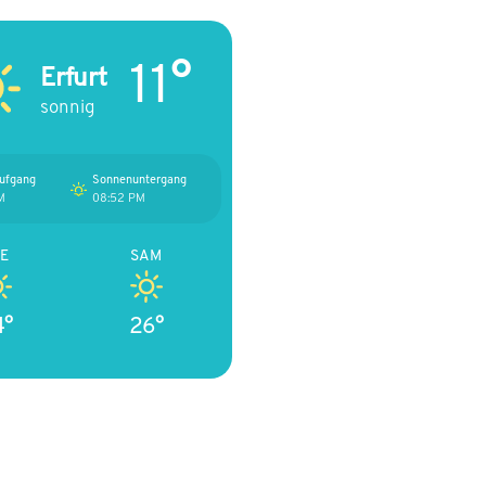
11°
Erfurt
sonnig
ufgang
Sonnenuntergang
M
08:52 PM
E
SAM
4°
26°