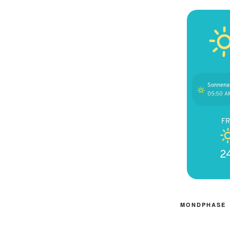
Sonnena
05:50 A
FR
2
MONDPHASE