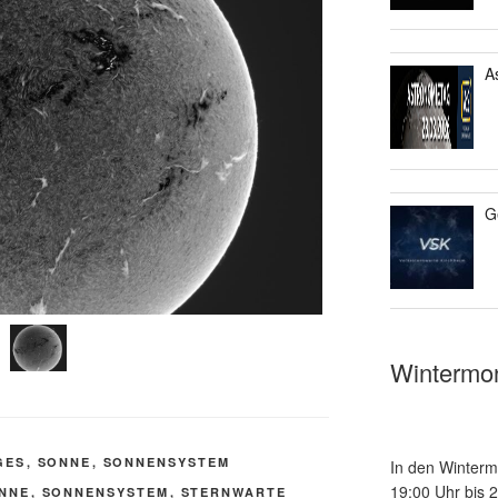
A
G
Wintermo
GES
,
SONNE
,
SONNENSYSTEM
In den Winterm
19:00 Uhr bis 
NNE
,
SONNENSYSTEM
,
STERNWARTE