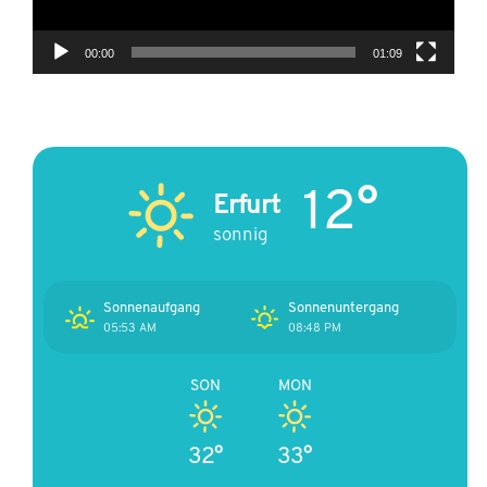
00:00
01:09
12°
Erfurt
sonnig
Sonnenaufgang
Sonnenuntergang
05:53 AM
08:48 PM
SON
MON
32°
33°