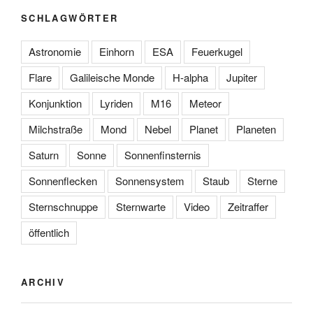
SCHLAGWÖRTER
Astronomie
Einhorn
ESA
Feuerkugel
Flare
Galileische Monde
H-alpha
Jupiter
Konjunktion
Lyriden
M16
Meteor
Milchstraße
Mond
Nebel
Planet
Planeten
Saturn
Sonne
Sonnenfinsternis
Sonnenflecken
Sonnensystem
Staub
Sterne
Sternschnuppe
Sternwarte
Video
Zeitraffer
öffentlich
ARCHIV