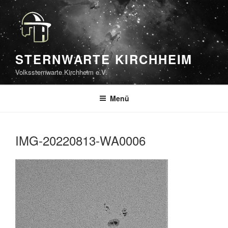
Zum
Inhalt
springen
STERNWARTE KIRCHHEIM
Volkssternwarte Kirchheim e.V.
Menü
IMG-20220813-WA0006