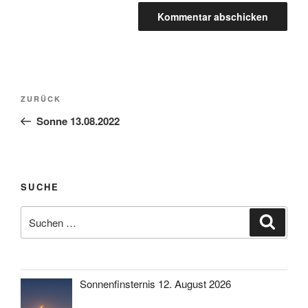
Beitragsnavigation
Vorheriger
ZURÜCK
Beitrag
Sonne 13.08.2022
SUCHE
Suche
Suche
nach:
Sonnenfinsternis 12. August 2026