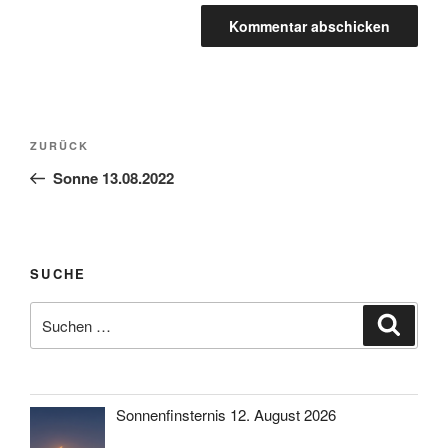
Beitragsnavigation
Vorheriger
ZURÜCK
Beitrag
Sonne 13.08.2022
SUCHE
Suche
Suche
nach:
Sonnenfinsternis 12. August 2026