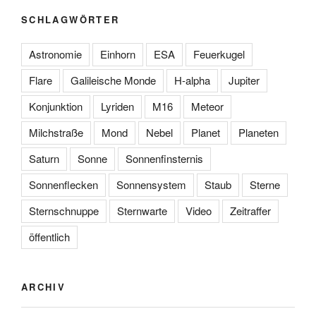
SCHLAGWÖRTER
Astronomie
Einhorn
ESA
Feuerkugel
Flare
Galileische Monde
H-alpha
Jupiter
Konjunktion
Lyriden
M16
Meteor
Milchstraße
Mond
Nebel
Planet
Planeten
Saturn
Sonne
Sonnenfinsternis
Sonnenflecken
Sonnensystem
Staub
Sterne
Sternschnuppe
Sternwarte
Video
Zeitraffer
öffentlich
ARCHIV