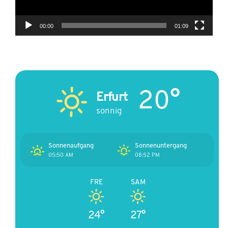
00:00
01:09
20°
Erfurt
sonnig
Sonnenaufgang
Sonnenuntergang
05:50 AM
08:52 PM
FRE
SAM
24°
27°