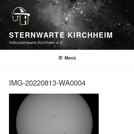
Zum
Inhalt
springen
STERNWARTE KIRCHHEIM
Volkssternwarte Kirchheim e.V.
Menü
IMG-20220813-WA0004