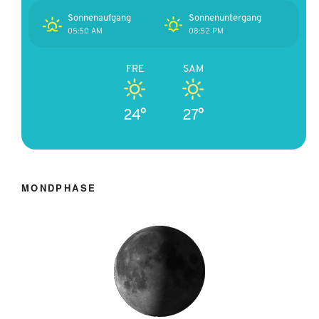
Sonnenaufgang
Sonnenuntergang
05:50 AM
08:52 PM
FRE
SAM
24°
27°
MONDPHASE