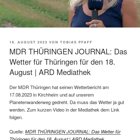
VERÖFFENTLICHT
18. AUGUST 2023
VON
TOBIAS PFAFF
AM
MDR THÜRINGEN JOURNAL: Das
Wetter für Thüringen für den 18.
August | ARD Mediathek
Der MDR Thüringen hat seinen Wetterbericht am
17.08.2023 in Kirchheim und auf unserem
Planetenwanderweg gedreht. Da muss das Wetter ja gut
werden. Zum kurzen Video in der Mediathek dem Link
folgen.
Quelle:
MDR THÜRINGEN JOURNAL: Das Wetter für
Thüringen für den 18. August | ARD Mediathek