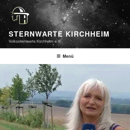
Zum
Inhalt
springen
STERNWARTE KIRCHHEIM
Volkssternwarte Kirchheim e.V.
Menü