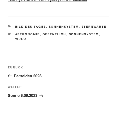
KATEGORIEN
BILD DES TAGES
,
SONNENSYSTEM
,
STERNWARTE
SCHLAGWÖRTER
ASTRONOMIE
,
ÖFFENTLICH
,
SONNENSYSTEM
,
VIDEO
Beitragsnavigation
Vorheriger
ZURÜCK
Beitrag
Perseiden 2023
Nächster
WEITER
Beitrag
Sonne 6.09.2023