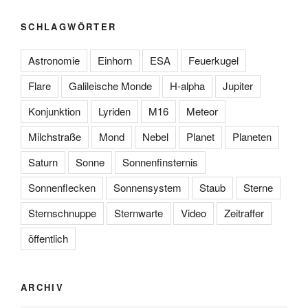
SCHLAGWÖRTER
Astronomie
Einhorn
ESA
Feuerkugel
Flare
Galileische Monde
H-alpha
Jupiter
Konjunktion
Lyriden
M16
Meteor
Milchstraße
Mond
Nebel
Planet
Planeten
Saturn
Sonne
Sonnenfinsternis
Sonnenflecken
Sonnensystem
Staub
Sterne
Sternschnuppe
Sternwarte
Video
Zeitraffer
öffentlich
ARCHIV