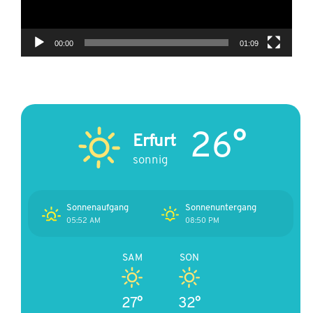
00:00
01:09
26°
Erfurt
sonnig
Sonnenaufgang
Sonnenuntergang
05:52 AM
08:50 PM
SAM
SON
27°
32°