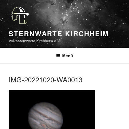
Zum
Inhalt
springen
STERNWARTE KIRCHHEIM
Volkssternwarte Kirchheim e.V.
Menü
IMG-20221020-WA0013