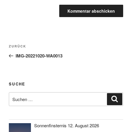
Beitragsnavigation
Vorheriger
ZURÜCK
Beitrag
IMG-20221020-WA0013
SUCHE
Suche
Suche
nach:
Sonnenfinsternis 12. August 2026