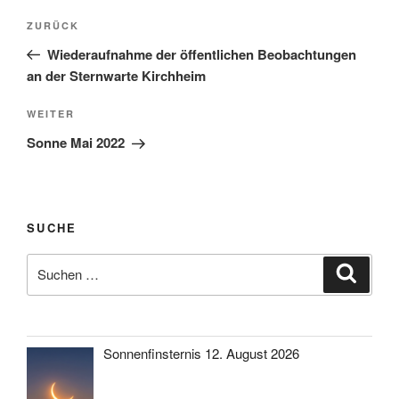
Beitragsnavigation
Vorheriger
ZURÜCK
Beitrag
Wiederaufnahme der öffentlichen Beobachtungen
an der Sternwarte Kirchheim
Nächster
WEITER
Beitrag
Sonne Mai 2022
SUCHE
Suche
Suche
nach:
Sonnenfinsternis 12. August 2026