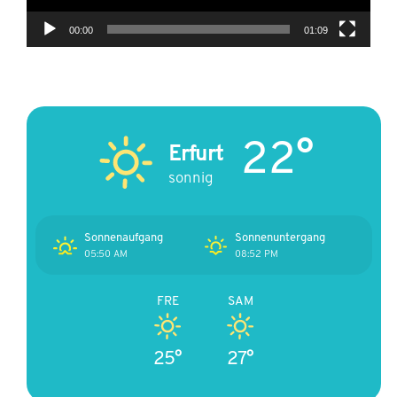
00:00
01:09
22°
Erfurt
sonnig
Sonnenaufgang
Sonnenuntergang
05:50 AM
08:52 PM
FRE
SAM
25°
27°