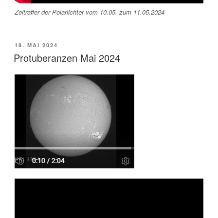
Zeitraffer der Polarlichter vom 10.05. zum 11.05.2024
VERÖFFENTLICHT
18. MAI 2024
AM
Protuberanzen Mai 2024