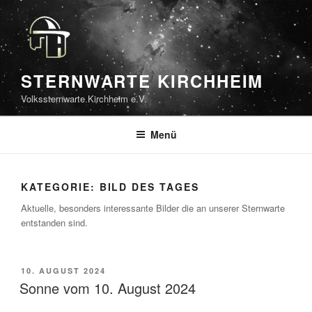
Zum
Inhalt
springen
STERNWARTE KIRCHHEIM
Volkssternwarte Kirchheim e.V.
Menü
KATEGORIE:
BILD DES TAGES
Aktuelle, besonders interessante Bilder die an unserer Sternwarte
entstanden sind.
VERÖFFENTLICHT
10. AUGUST 2024
AM
Sonne vom 10. August 2024