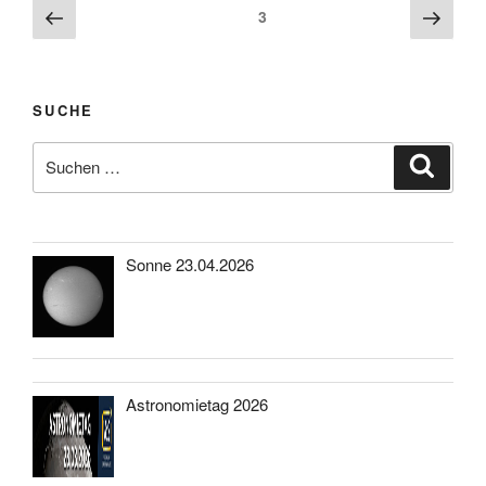
Beitragsnavigation
Vorherige
Näch
Seite
3
Seite
Seite
SUCHE
Suche
Suche
nach:
Sonne 23.04.2026
Astronomietag 2026