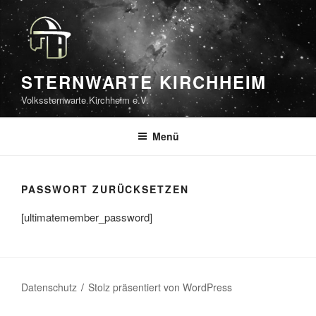
Zum
Inhalt
springen
STERNWARTE KIRCHHEIM
Volkssternwarte Kirchheim e.V.
Menü
PASSWORT ZURÜCKSETZEN
[ultimatemember_password]
Datenschutz
Stolz präsentiert von WordPress